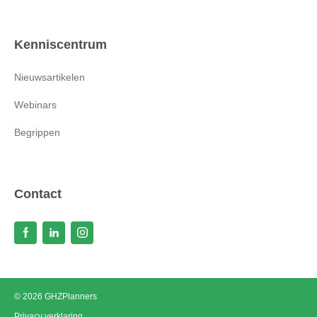
Kenniscentrum
Nieuwsartikelen
Webinars
Begrippen
Contact
©
2026
GHZPlanners
Privacy verklaring